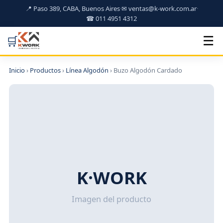
📍 Paso 389, CABA, Buenos Aires
·
✉
ventas@k-work.com.ar
·
☎ 011 4951 4312
🛒
☰
Inicio
›
Productos
›
Línea Algodón
› Buzo Algodón Cardado